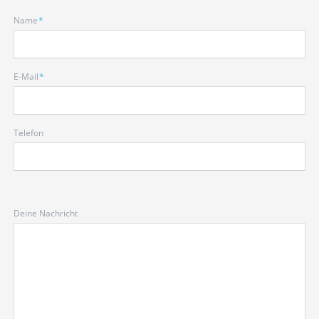
Pflichtfeld
Name
*
Pflichtfeld
E-Mail
*
Telefon
Deine Nachricht