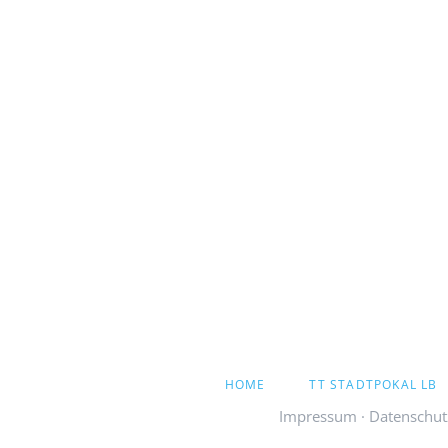
NAVIGATION
HOME
TT STADTPOKAL LB
ÜBERSPRINGEN
Impressum
·
Datenschut