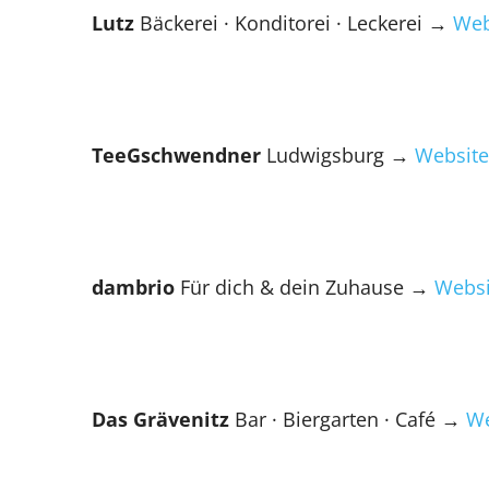
Lutz
Bäckerei · Konditorei · Leckerei
→
Web
TeeGschwendner
Ludwigsburg
→
Website
dambrio
Für dich & dein Zuhause
→
Websi
Das Grävenitz
Bar · Biergarten · Café
→
We