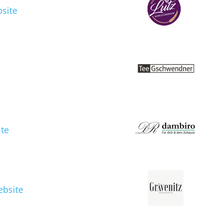
site
te
bsite