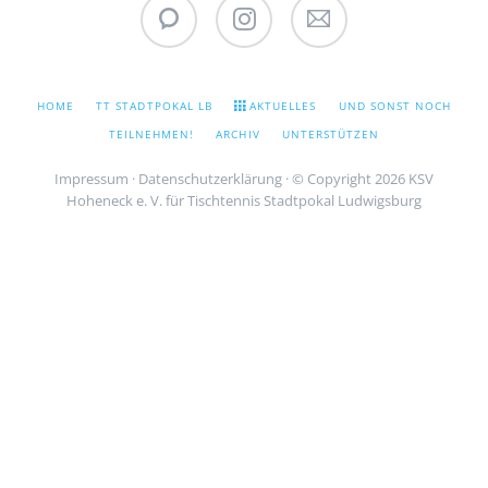
WhatsApp
Instagram
Stadtpokal
Newsletter
NAVIGATION
HOME
TT STADTPOKAL LB
AKTUELLES
UND SONST NOCH
ÜBERSPRINGEN
TEILNEHMEN!
ARCHIV
UNTERSTÜTZEN
Impressum
·
Datenschutzerklärung
· © Copyright 2026 KSV
Hoheneck e. V. für Tischtennis Stadtpokal Ludwigsburg