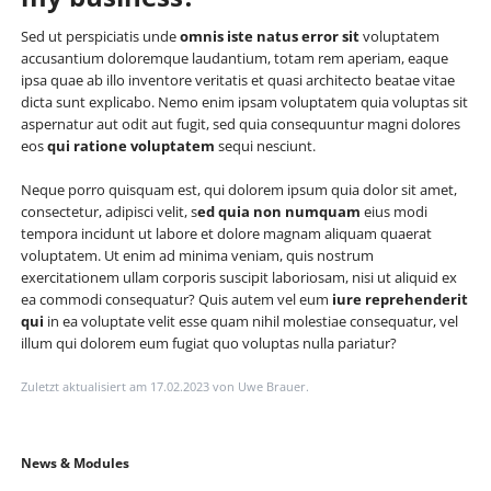
Sed ut perspiciatis unde
omnis iste natus error sit
voluptatem
accusantium doloremque laudantium, totam rem aperiam, eaque
ipsa quae ab illo inventore veritatis et quasi architecto beatae vitae
dicta sunt explicabo. Nemo enim ipsam voluptatem quia voluptas sit
aspernatur aut odit aut fugit, sed quia consequuntur magni dolores
eos
qui ratione voluptatem
sequi nesciunt.
Neque porro quisquam est, qui dolorem ipsum quia dolor sit amet,
consectetur, adipisci velit, s
ed quia non numquam
eius modi
tempora incidunt ut labore et dolore magnam aliquam quaerat
voluptatem. Ut enim ad minima veniam, quis nostrum
exercitationem ullam corporis suscipit laboriosam, nisi ut aliquid ex
ea commodi consequatur? Quis autem vel eum
iure reprehenderit
qui
in ea voluptate velit esse quam nihil molestiae consequatur, vel
illum qui dolorem eum fugiat quo voluptas nulla pariatur?
Zuletzt aktualisiert am 17.02.2023 von Uwe Brauer.
Navigation
News & Modules
überspringen