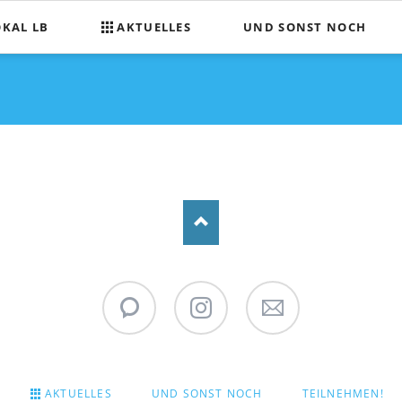
OKAL LB
AKTUELLES
UND SONST NOCH
Was wir planen
ilnehmen
Tombola für Mitspielende
hrt
WhatsApp
Instagram
Stadtpokal
Newsletter
AKTUELLES
UND SONST NOCH
TEILNEHMEN!