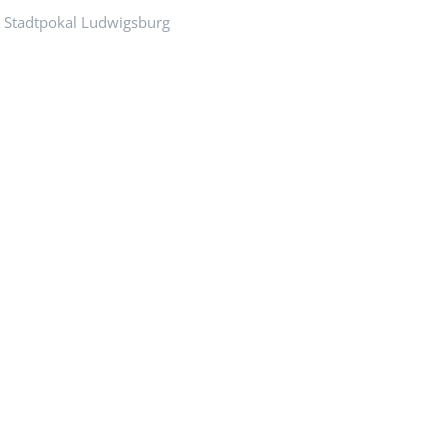
Stadtpokal 2024
s Stadtpokal Ludwigsburg
Ergebnisse Aktive, Rollis, Freizeit
Impressionen vom Samstag
Ergebnisse Jugend
Stadtpokal 2023
Ergebnisse Aktive, Rollis, Freizeit
Impressionen vom Samstag
Ergebnisse Jugend
Impressionen vom Sonntag