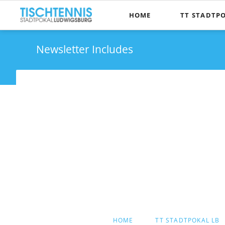
HOME
TT STADTP
Die Pokalidee
Newsletter Includes
Wer kann te
Spielmodus
Kontakt, Anfa
NAVIGATION
HOME
TT STADTPOKAL LB
ÜBERSPRINGEN