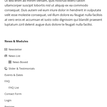
Ut wisi enim ad minim veniam, quis nostrud exerci tation
ullamcorper suscipit lobortis nisl ut aliquip ex ea commodo
consequat. Duis autem vel eum iriure dolor in hendrerit in vulputate
velit esse molestie consequat, vel illum dolore eu feugiat nulla facilisis
at vero eros et accumsan et iusto odio dignissim qui blandit praesent
luptatum zzril delenit augue duis dolore te feugait nulla facilisi.
Navigation
News & Modules
überspringen
Newsletter
News List
News Boxed
Slider & Testimonials
Events & Dates
FAQ
FAQ List
Contact Form
Login
Register