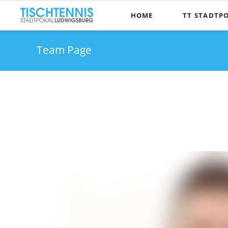
HOME
TT STADTP
Die Pokalidee
Team Page
Wer kann te
Spielmodus
Kontakt, Anfa