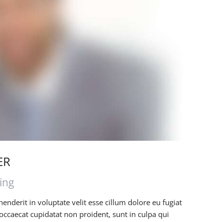
Stadtpokal 2024
Ergebnisse Aktive, Rollis, Freizeit
Impressionen vom Samstag
Ergebnisse Jugend
Stadtpokal 2023
Ergebnisse Aktive, Rollis, Freizeit
Impressionen vom Samstag
Ergebnisse Jugend
Impressionen vom Sonntag
ER
ing
henderit in voluptate velit esse cillum dolore eu fugiat
 occaecat cupidatat non proident, sunt in culpa qui