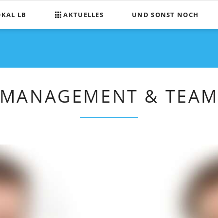
OKAL LB
AKTUELLES
UND SONST NOCH
Was wir planen
ilnehmen
Tombola für Mitspielende
MANAGEMENT & TEA
hrt