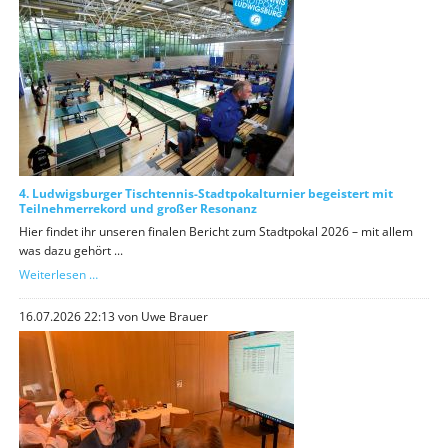
4. Ludwigsburger Tischtennis-Stadtpokalturnier begeistert mit
Teilnehmerrekord und großer Resonanz
Hier findet ihr unseren finalen Bericht zum Stadtpokal 2026 – mit allem
was dazu gehört ...
4.
Weiterlesen …
Ludwigsburger
Tischtennis-
16.07.2026 22:13
von Uwe Brauer
Stadtpokalturnier
begeistert
mit
Teilnehmerrekord
und
großer
Resonanz