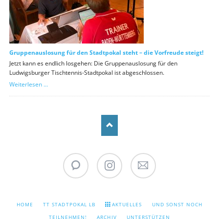
Gruppenauslosung für den Stadtpokal steht – die Vorfreude steigt!
Jetzt kann es endlich losgehen: Die Gruppenauslosung für den
Ludwigsburger Tischtennis-Stadtpokal ist abgeschlossen.
Gruppenauslosung
Weiterlesen …
für
den
Stadtpokal
steht
–
die
Vorfreude
steigt!
WhatsApp
Instagram
Stadtpokal
Newsletter
NAVIGATION
HOME
TT STADTPOKAL LB
AKTUELLES
UND SONST NOCH
ÜBERSPRINGEN
TEILNEHMEN!
ARCHIV
UNTERSTÜTZEN